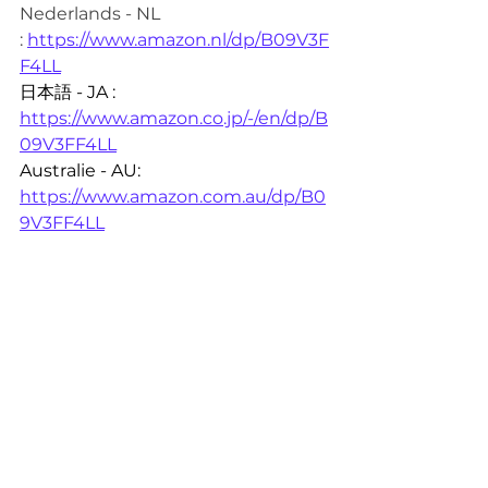
Nederlands - NL 
:
https://www.amazon.nl/dp/B09V3F
F4LL
日本語 - JA : 
https://www.amazon.co.jp/-/en/dp/B
09V3FF4LL
Australie - AU: 
https://www.amazon.com.au/dp/B0
9V3FF4LL