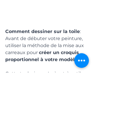
Comment dessiner sur la toile
: 
Avant de débuter votre peinture, 
utiliser la méthode de la mise aux 
carreaux pour 
créer un croquis 
proportionnel à votre modèle
. 
Cette technique s'avère très utile 
pour ceux qui ne sont pas à 
l'aise en dessin et préfèrent 
éviter les calculs. 
Une façon simple d'agrandir tous 
vos dessins sans faire de calculs.
👉 
Obtenez gratuitement 