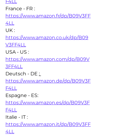
F4LL
France - FR : 
https://www.amazon.fr/dp/B09V3FF
4LL
UK : 
https://www.amazon.co.uk/dp/B09
V3FF4LL
USA - US : 
https://www.amazon.com/dp/B09V
3FF4LL
Deutsch - DE 
: 
https://www.amazon.de/dp/B09V3F
F4LL
Espagne - ES: 
https://www.amazon.es/dp/B09V3F
F4LL
Italie - IT : 
https://www.amazon.it/dp/B09V3FF
4LL