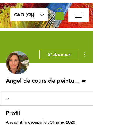
CAD (C$)
Plus d'actions
S'abonner
Administrateur
Angel de cours de peinture Mixarts
Profil
A rejoint le groupe le : 31 janv. 2020