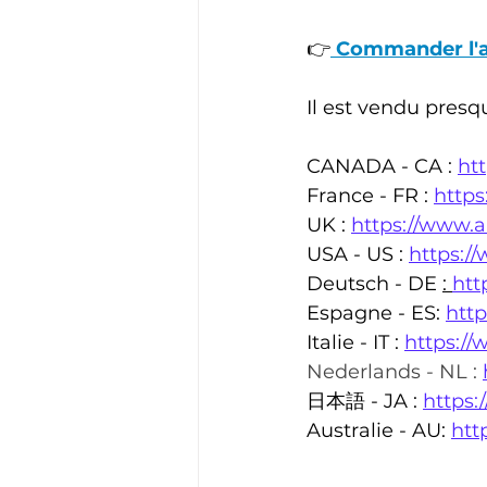
👉
Commander l'ai
Il est vendu presq
CANADA - CA : 
ht
France - FR : 
http
UK : 
https://www.
USA - US : 
https:
Deutsch - DE 
: 
htt
Espagne - ES: 
htt
Italie - IT : 
https:/
Nederlands - NL :
日本語 - JA : 
https:
Australie - AU: 
htt