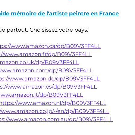
de mémoire de l'artiste peintre en France
ue partout. Choisissez votre pays:
tps://www.amazon.ca/dp/B09V3FF4LL
s://www.amazon.fr/dp/B09V3FF4LL
amazon.co.uk/dp/B09V3FF4LL
//www.amazon.com/dp/B09V3FF4LL
ps://www.amazon.de/dp/B09V3FF4LL
ps://www.amazon.es/dp/B09V3FF4LL
/www.amazon.it/dp/B09V3FF4LL
https://www.amazon.nl/dp/B09V3FF4LL
//www.amazon.co.jp/-/en/dp/B09V3FF4LL
ps://www.amazon.com.au/dp/B09V3FF4LL