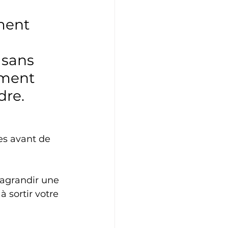
ment 
 sans 
mment 
dre.
les avant de 
 agrandir une 
à sortir votre 