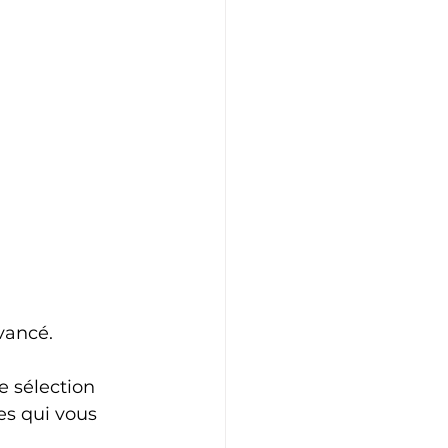
vancé. 
e sélection 
es qui vous 