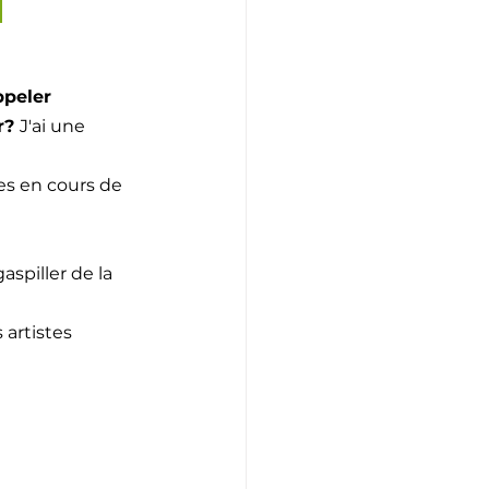
ppeler 
r? 
J'ai une 
es en cours de 
spiller de la 
artistes 