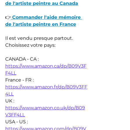
de l'artiste peintre au Canada
👉
Commander l'aide mémoire 
de l'artiste peintre en France
Il est vendu presque partout. 
Choisissez votre pays:
CANADA - CA : 
https://www.amazon.ca/dp/B09V3F
F4LL
France - FR : 
https://www.amazon.fr/dp/B09V3FF
4LL
UK : 
https://www.amazon.co.uk/dp/B09
V3FF4LL
USA - US : 
https://www.amazon.com/dp/B09V