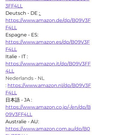
3FF4LL
Deutsch - DE 
: 
https://www.amazon.de/dp/B09V3F
F4LL
Espagne - ES: 
https://www.amazon.es/dp/B09V3F
F4LL
Italie - IT : 
https://www.amazon.it/dp/B09V3FF
4LL
Nederlands - NL 
:
https://www.amazon.nl/dp/B09V3F
F4LL
日本語 - JA : 
https://www.amazon.co.jp/-/en/dp/B
09V3FF4LL
Australie - AU: 
https://www.amazon.com.au/dp/B0