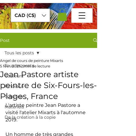
CAD (C$)
Post
Tous les posts
Angel de cours de peinture Mixarts
Tous les posts
5 févr. 2021
2 min de lecture
Jean Pastore artiste
Couleurs
peintre de Six-Fours-les-
Pinceaux
Plages, France
Tutoriels
L'artiste peintre Jean Pastore a 
Matériels
visité l'atelier Mixarts à l'automne 
De la création à la copie
2019. 
Un homme de très grandes 