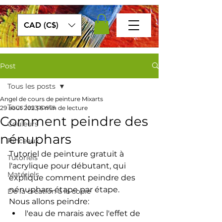
CAD (C$)
Post
Tous les posts
Angel de cours de peinture Mixarts
Tous les posts
29 août 2023
6 min de lecture
Comment peindre des
Couleurs
nénuphars
Pinceaux
Tutoriel de peinture gratuit à 
Tutoriels
l'acrylique pour débutant, qui 
Matériels
explique comment peindre des 
nénuphars étape par étape. 
De la création à la copie
Nous allons peindre:
l'eau de marais avec l'effet de 