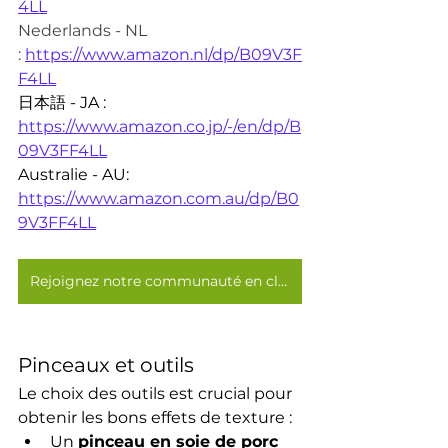
4LL
Nederlands - NL 
:
https://www.amazon.nl/dp/B09V3F
F4LL
日本語 - JA : 
https://www.amazon.co.jp/-/en/dp/B
09V3FF4LL
Australie - AU: 
https://www.amazon.com.au/dp/B0
9V3FF4LL
Rejoignez notre communauté en cliquant ici !
Pinceaux et outils
Le choix des outils est crucial pour 
obtenir les bons effets de texture :
Un 
pinceau en soie de porc 