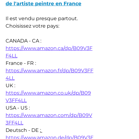
de l'artiste peintre en France
Il est vendu presque partout. 
Choisissez votre pays:
CANADA - CA : 
https://www.amazon.ca/dp/B09V3F
F4LL
France - FR : 
https://www.amazon.fr/dp/B09V3FF
4LL
UK : 
https://www.amazon.co.uk/dp/B09
V3FF4LL
USA - US : 
https://www.amazon.com/dp/B09V
3FF4LL
Deutsch - DE 
: 
https://www.amazon.de/dp/B09V3F