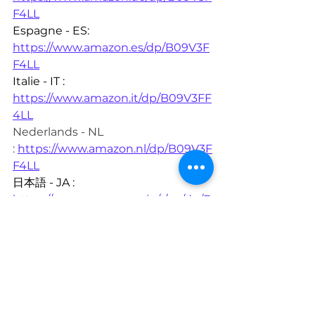
F4LL
Espagne - ES: 
https://www.amazon.es/dp/B09V3F
F4LL
Italie - IT : 
https://www.amazon.it/dp/B09V3FF
4LL
Nederlands - NL 
:
https://www.amazon.nl/dp/B09V3F
F4LL
日本語 - JA : 
https://www.amazon.co.jp/-/en/dp/B
09V3FF4LL
Australie - AU: 
https://www.amazon.com.au/dp/B0
9V3FF4LL