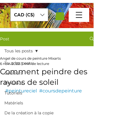
CAD (C$)
Post
Tous les posts
Angel de cours de peinture Mixarts
Tous les posts
6 nov. 2022
3 min de lecture
Comment peindre des
Couleurs
rayons de soleil
Pinceaux
#peintureciel
#coursdepeinture
Tutoriels
Matériels
De la création à la copie