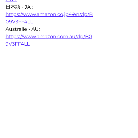
日本語 - JA : 
https://www.amazon.co.jp/-/en/dp/B
09V3FF4LL
Australie - AU: 
https://www.amazon.com.au/dp/B0
9V3FF4LL