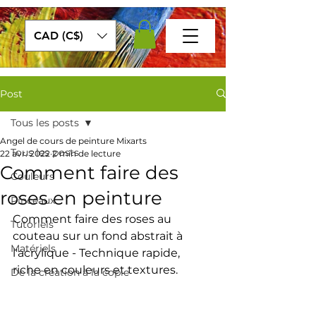
CAD (C$)
Post
Tous les posts
Angel de cours de peinture Mixarts
Tous les posts
22 avr. 2022
2 min de lecture
Comment faire des
Couleurs
roses en peinture
Pinceaux
Comment faire des roses au 
Tutoriels
couteau sur un fond abstrait à 
Matériels
l'acrylique - Technique rapide, 
riche en couleurs et textures. 
De la création à la copie