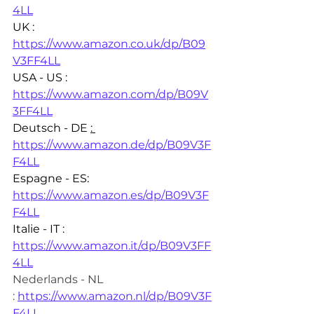
4LL
UK : 
https://www.amazon.co.uk/dp/B09
V3FF4LL
USA - US : 
https://www.amazon.com/dp/B09V
3FF4LL
Deutsch - DE 
: 
https://www.amazon.de/dp/B09V3F
F4LL
Espagne - ES: 
https://www.amazon.es/dp/B09V3F
F4LL
Italie - IT : 
https://www.amazon.it/dp/B09V3FF
4LL
Nederlands - NL 
:
https://www.amazon.nl/dp/B09V3F
F4LL