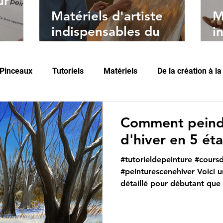
ur
Matériels d'artiste
M
indispensables du
i
peintre à l'acrylique
p
Pinceaux
Tutoriels
Matériels
De la création à la
Comment peind
d'hiver en 5 ét
#tutorieldepeinture #cours
#peinturescenehiver Voici u
détaillé pour débutant que 