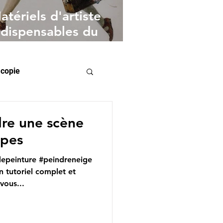
atériels d'artiste
ndispensables du
eintre à l'huile
 copie
re une scène
apes
depeinture #peindreneige
n tutoriel complet et
vous...