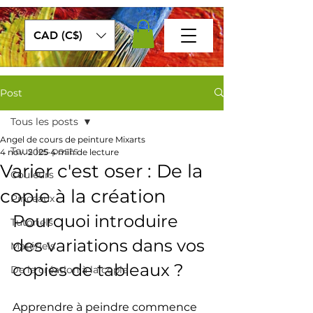
CAD (C$)
Post
Tous les posts
Angel de cours de peinture Mixarts
Tous les posts
4 nov. 2025
4 min de lecture
Varier c'est oser : De la
Couleurs
copie à la création
Pinceaux
Pourquoi introduire 
Tutoriels
des variations dans vos 
Matériels
copies de tableaux ?
De la création à la copie
Apprendre à peindre commence 