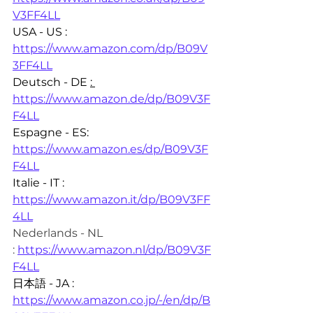
V3FF4LL
USA - US : 
https://www.amazon.com/dp/B09V
3FF4LL
Deutsch - DE 
: 
https://www.amazon.de/dp/B09V3F
F4LL
Espagne - ES: 
https://www.amazon.es/dp/B09V3F
F4LL
Italie - IT : 
https://www.amazon.it/dp/B09V3FF
4LL
Nederlands - NL 
:
https://www.amazon.nl/dp/B09V3F
F4LL
日本語 - JA : 
https://www.amazon.co.jp/-/en/dp/B