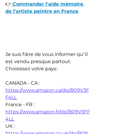
👉
Commander l'aide mémoire 
de l'artiste peintre en France
Je suis fière de vous informer qu''il 
est vendu presque partout. 
Choisissez votre pays:
CANADA - CA : 
https://www.amazon.ca/dp/B09V3F
F4LL
France - FR : 
https://www.amazon.fr/dp/B09V3FF
4LL
UK : 
https://www.amazon.co.uk/dp/B09