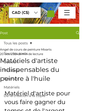
CAD (C$)
Post
Tous les posts
Angel de cours de peinture Mixarts
Tous les posts
20 oct. 2024
6 min de lecture
Matériels d'artiste
Couleurs
indispensables du
Pinceaux
peintre à l'huile
Tutoriels
Matériels
Matériel d'artiste pour 
De la création à la copie
vous faire gagner du 
temps et de l'argent. 